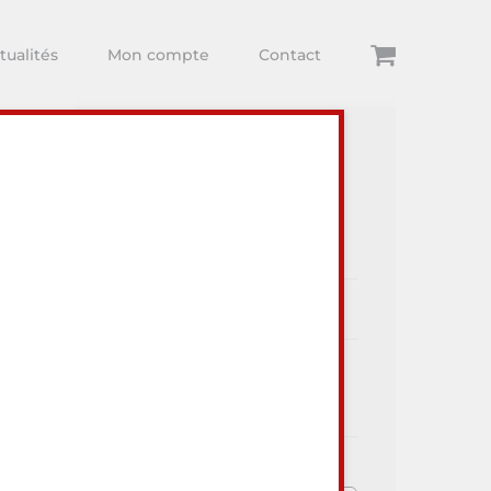
tualités
Mon compte
Contact
Articles récents
ur visiter
Dégustations
Arthur Comte
Toute l’actualité Au Lieu Dit
Vins et du monde Viti-Vini !