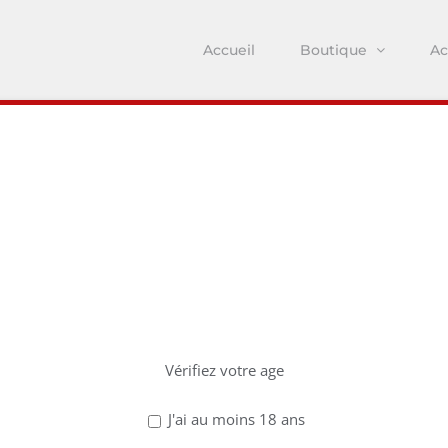
Accueil
Boutique
Ac
z avoir 18 ans po
ce site !
Vérifiez votre age
J'ai au moins 18 ans