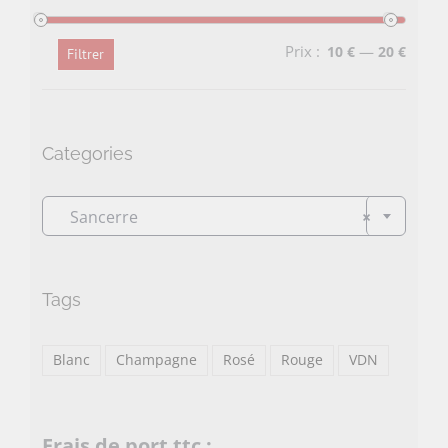
Prix :
—
10 €
20 €
Filtrer
Prix
Prix
min
max
Categories

Sancerre
×
Tags
Blanc
Champagne
Rosé
Rouge
VDN
Frais de port ttc :