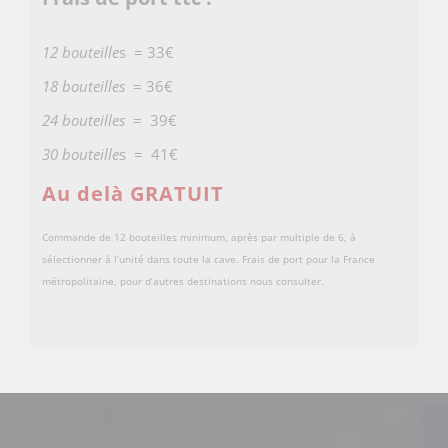
12 bouteille
s = 33€
18 bouteilles
= 36€
24 bouteilles
= 39€
30 bouteille
s = 41€
Au delà GRATUIT
Commande de 12 bouteilles minimum, après par multiple de 6, à
sélectionner à l’unité dans toute la cave. Frais de port pour la France
métropolitaine, pour d’autres destinations nous consulter.