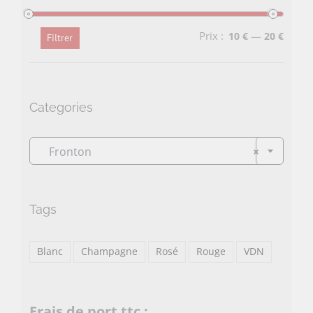
Prix :
—
10 €
20 €
Filtrer
Prix
Prix
min
max
Categories

Fronton
×
Tags
Blanc
Champagne
Rosé
Rouge
VDN
Frais de port ttc :