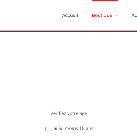
Accueil
Boutique
Ac
z avoir 18 ans po
uits
ce site !
Vérifiez votre age
J'ai au moins 18 ans