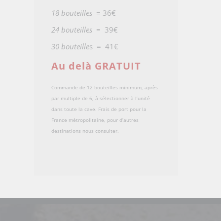
18 bouteilles
= 36€
24 bouteilles
= 39€
30 bouteille
s = 41€
Au delà GRATUIT
Commande de 12 bouteilles minimum, après
par multiple de 6, à sélectionner à l’unité
dans toute la cave. Frais de port pour la
France métropolitaine, pour d’autres
destinations nous consulter.