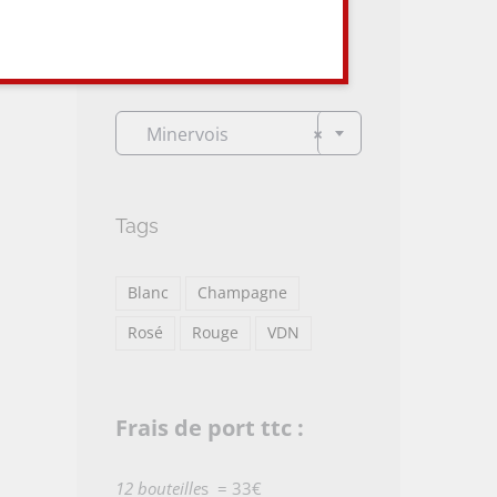
Categories

Minervois
×
Tags
Blanc
Champagne
Rosé
Rouge
VDN
Frais de port ttc :
12 bouteille
s = 33€