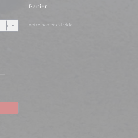
Panier

Votre panier est vide.
×
é