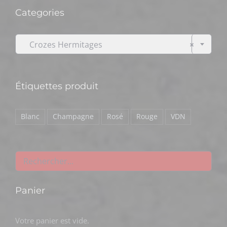
Categories

Crozes Hermitages
×
Étiquettes produit
Blanc
Champagne
Rosé
Rouge
VDN
Panier
Votre panier est vide.