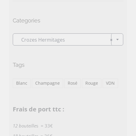
min
max
Categories

Crozes Hermitages
×
Tags
Blanc
Champagne
Rosé
Rouge
VDN
Frais de port ttc :
12 bouteille
s = 33€