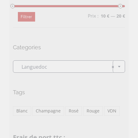
Prix :
—
10 €
20 €
Filtrer
Prix
Prix
min
max
Categories

Languedoc
×
Tags
Blanc
Champagne
Rosé
Rouge
VDN
Frais de port ttc :