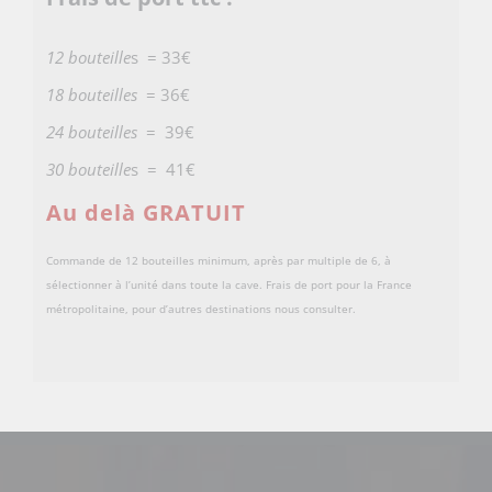
12 bouteille
s = 33€
18 bouteilles
= 36€
24 bouteilles
= 39€
30 bouteille
s = 41€
Au delà GRATUIT
Commande de 12 bouteilles minimum, après par multiple de 6, à
sélectionner à l’unité dans toute la cave. Frais de port pour la France
métropolitaine, pour d’autres destinations nous consulter.