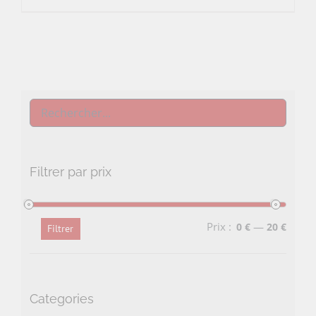
Filtrer par prix
Prix :
—
0 €
20 €
Filtrer
Prix
Prix
min
max
Categories