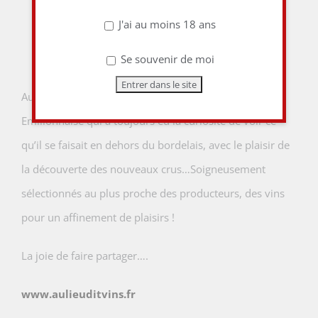
J'ai au moins 18 ans
Les dégustations forme l’amitié !
Se souvenir de moi
Aux commandes une ancienne viticultrice Saint-
Emilionnaise qui a toujours eu la curiosité de voir ce
qu’il se faisait en dehors du bordelais, avec le plaisir de
la découverte des nouveaux crus…Soigneusement
sélectionnés au plus proche des producteurs, des vins
pour un affinement de plaisirs !
La joie de faire partager….
www.aulieuditvins.fr