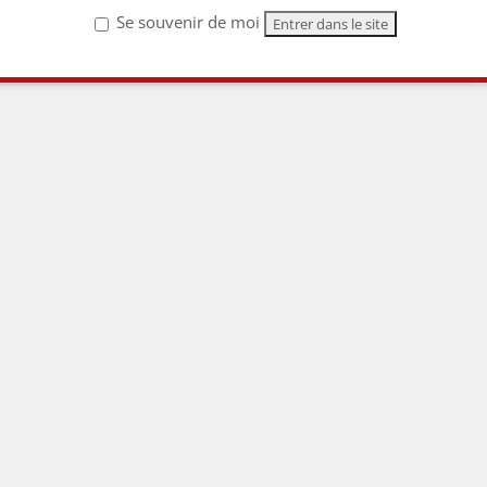
Se souvenir de moi
s
,
Vins
|
0 commentaire
Lire la suite