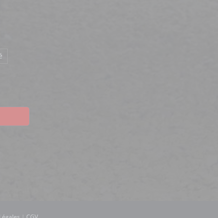
é
Légales
|
CGV