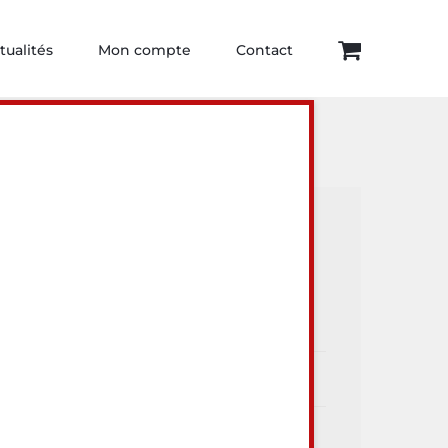
tualités
Mon compte
Contact
ur visiter
Articles récents
Dégustations
Arthur Comte
Toute l’actualité Au Lieu Dit