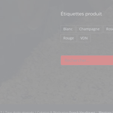
Étiquettes produit
Blanc
Champagne
Ros
Rouge
VDN
7 | Tous droits réservés | Création & Réalisation
Franck Haudiquert
|
Mentions 