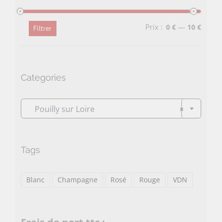
Prix :
—
0 €
10 €
Filtrer
Prix
Prix
min
max
Categories

Pouilly sur Loire
×
Tags
Blanc
Champagne
Rosé
Rouge
VDN