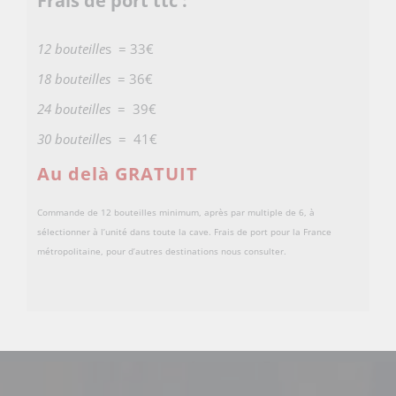
Frais de port ttc :
12 bouteille
s = 33€
18 bouteilles
= 36€
24 bouteilles
= 39€
30 bouteille
s = 41€
Au delà GRATUIT
Commande de 12 bouteilles minimum, après par multiple de 6, à
sélectionner à l’unité dans toute la cave. Frais de port pour la France
métropolitaine, pour d’autres destinations nous consulter.