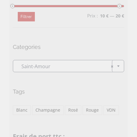
Prix :
—
10 €
20 €
Filtrer
Prix
Prix
min
max
Categories

Saint-Amour
×
Tags
Blanc
Champagne
Rosé
Rouge
VDN
Frais de port ttc :