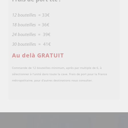
12 bouteille
s = 33€
18 bouteilles
= 36€
24 bouteilles
= 39€
30 bouteille
s = 41€
Au delà GRATUIT
Commande de 12 bouteilles minimum, après par multiple de 6, à
sélectionner à l’unité dans toute la cave. Frais de port pour la France
métropolitaine, pour d’autres destinations nous consulter.