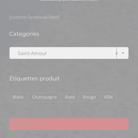
[custom-facebook-feed]
Categories

Saint-Amour
×
Étiquettes produit
Blanc
Champagne
Rosé
Rouge
VDN