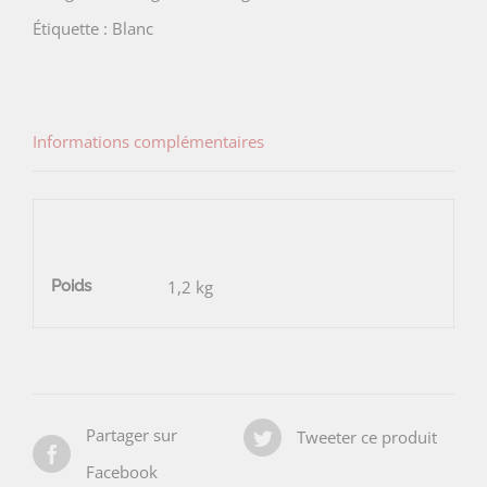
de
Étiquette :
Blanc
la
Négly
Informations complémentaires
Poids
1,2 kg
Partager sur
Tweeter ce produit
Facebook