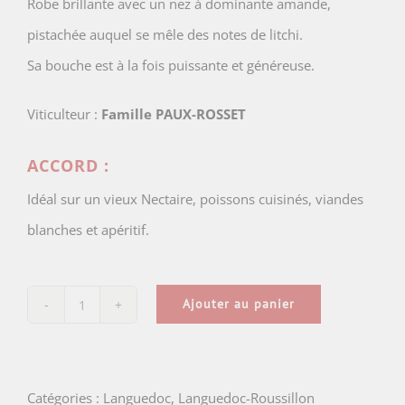
Robe brillante avec un nez à dominante amande,
pistachée auquel se mêle des notes de litchi.
Sa bouche est à la fois puissante et généreuse.
Viticulteur :
Famille PAUX-ROSSET
ACCORD :
Idéal sur un vieux Nectaire, poissons cuisinés, viandes
blanches et apéritif.
Ajouter au panier
quantité
de
Domaine
Catégories :
Languedoc
,
Languedoc-Roussillon