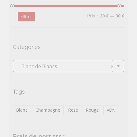
Prix :
—
20 €
30 €
Filtrer
Prix
Prix
min
max
Categories

Blanc de Blancs
×
Tags
Blanc
Champagne
Rosé
Rouge
VDN
Frais de port ttc :