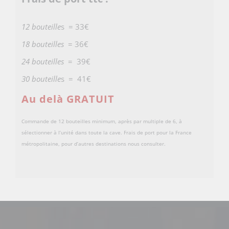
12 bouteille
s = 33€
18 bouteilles
= 36€
24 bouteilles
= 39€
30 bouteille
s = 41€
Au delà GRATUIT
Commande de 12 bouteilles minimum, après par multiple de 6, à
sélectionner à l’unité dans toute la cave. Frais de port pour la France
métropolitaine, pour d’autres destinations nous consulter.