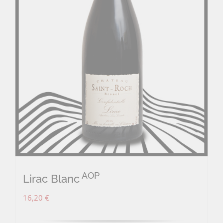
AOP
Lirac Blanc
16,20
€