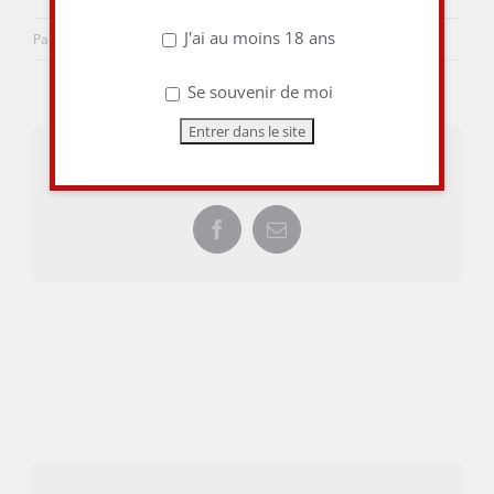
J'ai au moins 18 ans
Par
aulieuditvins
|
3 février 2018
|
0 commentaire
Se souvenir de moi
Share This Story, Choose Your Platform!
Facebook
Email