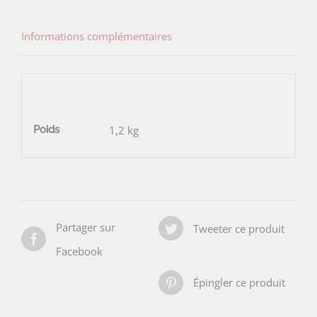
Vista
Informations complémentaires
Poids
1,2 kg
Partager sur
Tweeter ce produit
Facebook
Épingler ce produit