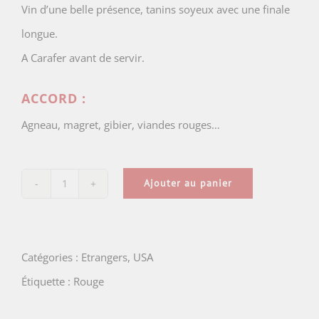
Vin d’une belle présence, tanins soyeux avec une finale
longue.
A Carafer avant de servir.
ACCORD :
Agneau, magret, gibier, viandes rouges…
Ajouter au panier
quantité
de
The
Catégories :
Etrangers
,
USA
Sheriff
Étiquette :
Rouge
of
Buena