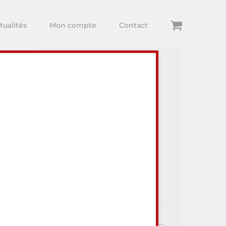
tualités
Mon compte
Contact
Articles récents
ur visiter
Dégustations
Arthur Comte
Toute l’actualité Au Lieu Dit
Vins et du monde Viti-Vini !