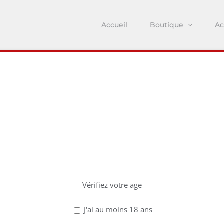
Accueil
Boutique
Ac
z avoir 18 ans po
ce site !
Vérifiez votre age
J'ai au moins 18 ans