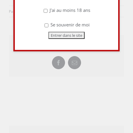
J'ai au moins 18 ans
Par
aulieuditvins
|
14 février 2015
|
0 commentaire
Se souvenir de moi
Share This Story, Choose Your Platform!
Facebook
Email