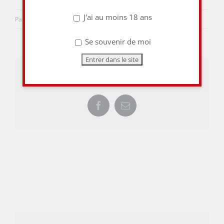
J'ai au moins 18 ans
Par
aulieuditvins
|
19 mai 2015
|
0 commentaire
Se souvenir de moi
Share This Story, Choose Your Platform!
Facebook
Email