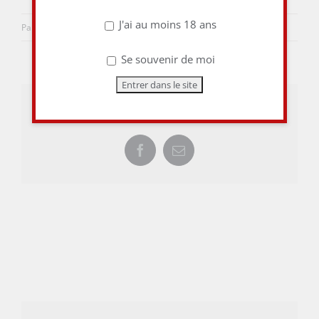
J'ai au moins 18 ans
Par
aulieuditvins
|
19 mai 2015
|
0 commentaire
Se souvenir de moi
Share This Story, Choose Your Platform!
Facebook
Email