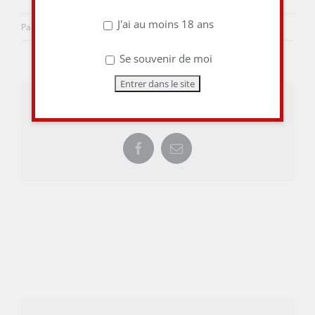
J'ai au moins 18 ans
Par
aulieuditvins
|
19 mai 2015
|
0 commentaire
Se souvenir de moi
Share This Story, Choose Your Platform!
Facebook
Email