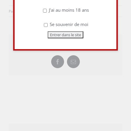
J'ai au moins 18 ans
Par
aulieuditvins
|
14 février 2015
|
0 commentaire
Se souvenir de moi
Share This Story, Choose Your Platform!
Facebook
Email