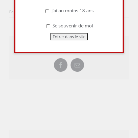
J'ai au moins 18 ans
Par
aulieuditvins
|
19 mai 2015
|
0 commentaire
Se souvenir de moi
Share This Story, Choose Your Platform!
Facebook
Email