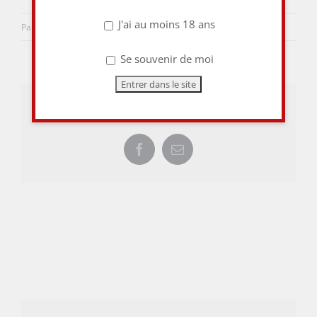
J'ai au moins 18 ans
Par
aulieuditvins
|
19 mai 2015
|
0 commentaire
Se souvenir de moi
Share This Story, Choose Your Platform!
Facebook
Email