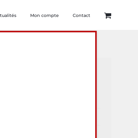
tualités
Mon compte
Contact
ur visiter
Articles récents
Dégustations
Arthur Comte
Toute l’actualité Au Lieu Dit