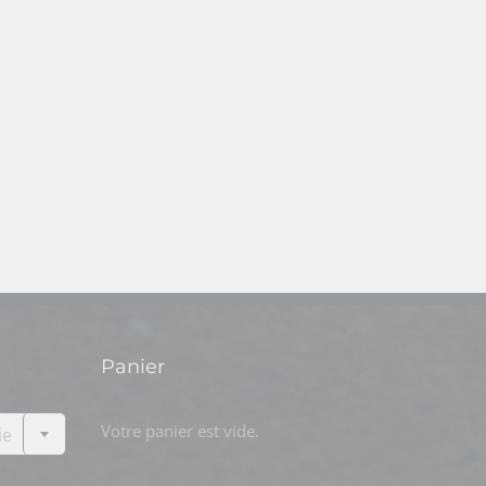
Panier

Votre panier est vide.
ie