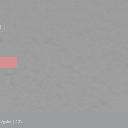
é
Légales
|
CGV