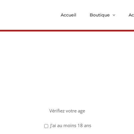
Accueil
Boutique
Ac
z avoir 18 ans po
ce site !
Lire la suite
Vérifiez votre age
J'ai au moins 18 ans