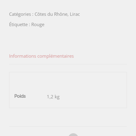
Lirac
Catégories :
Côtes du Rhône
,
Lirac
Rouge
Étiquette :
Rouge
AOP
Informations complémentaires
Poids
1,2 kg