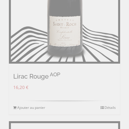
AOP
Lirac Rouge
16,20
€
Ajouter au panier
Détails