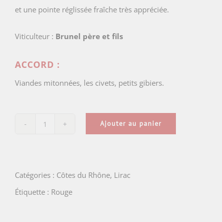
et une pointe réglissée fraîche très appréciée.
Viticulteur :
Brunel père et fils
ACCORD :
Viandes mitonnées, les civets, petits gibiers.
Ajouter au panier
quantité
de
Lirac
Catégories :
Côtes du Rhône
,
Lirac
Rouge
Étiquette :
Rouge
AOP