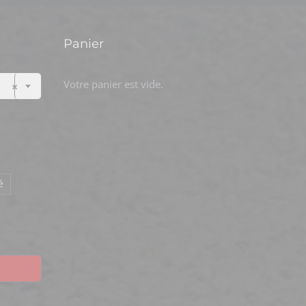
Panier

Votre panier est vide.
×
é