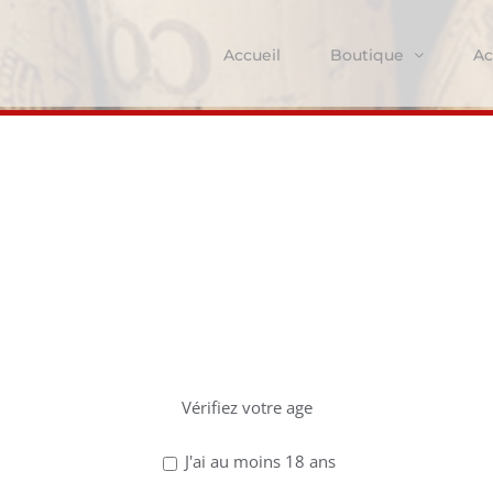
Accueil
Boutique
Ac
Côtes du Rhône
z avoir 18 ans po
ce site !
Vérifiez votre age
J'ai au moins 18 ans