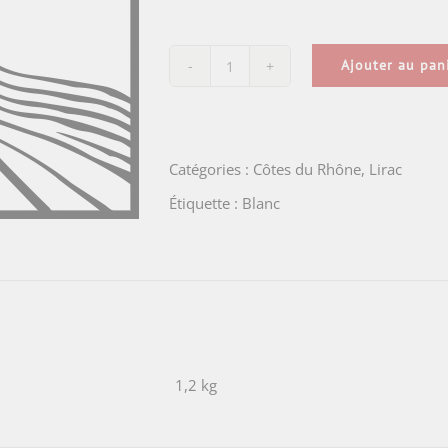
Ajouter au pan
quantité
de
Lirac
Catégories :
Côtes du Rhône
,
Lirac
Blanc
Étiquette :
Blanc
AOP
1,2 kg