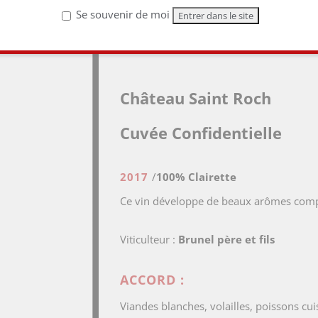
AOP
Lirac Blanc
Se souvenir de moi
16,20
€
Château Saint Roch
Cuvée Confidentielle
2017
/
100% Clairette
Ce vin développe de beaux arômes compl
Viticulteur :
Brunel père et fils
ACCORD :
Viandes blanches, volailles, poissons cui