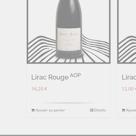
AOP
Lirac Rouge
Lira
16,20
€
12,00
Ajouter au panier
Détails
Ajout