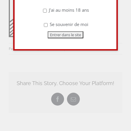
J'ai au moins 18 ans
Se souvenir de moi
Par
aulieuditvins
|
24 août 2017
|
0 commentaire
Share This Story, Choose Your Platform!
Facebook
Email