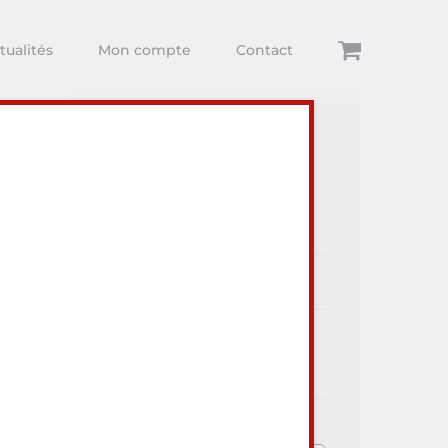
tualités
Mon compte
Contact
Articles récents
ur visiter
Dégustations
Arthur Comte
Toute l’actualité Au Lieu Dit
Vins et du monde Viti-Vini !