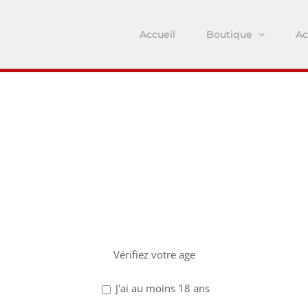
Accueil
Boutique
Ac
z avoir 18 ans po
ce site !
Vérifiez votre age
J'ai au moins 18 ans