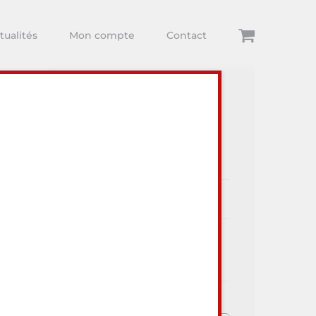
tualités
Mon compte
Contact
Articles récents
ur visiter
Dégustations
Arthur Comte
Toute l’actualité Au Lieu Dit
Vins et du monde Viti-Vini !