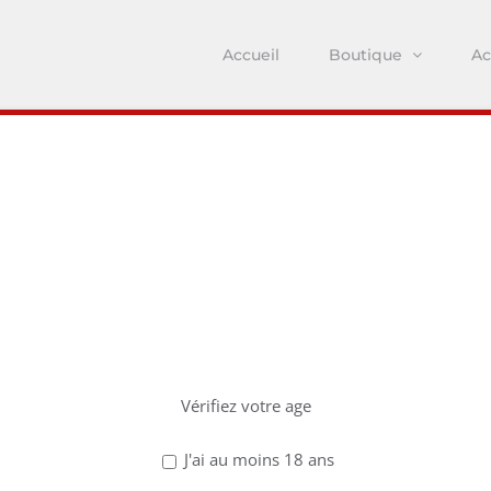
Accueil
Boutique
Ac
z avoir 18 ans po
ce site !
Vérifiez votre age
J'ai au moins 18 ans