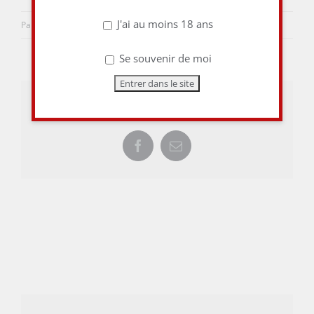
J'ai au moins 18 ans
Par
aulieuditvins
|
3 février 2018
|
0 commentaire
Se souvenir de moi
Share This Story, Choose Your Platform!
Facebook
Email