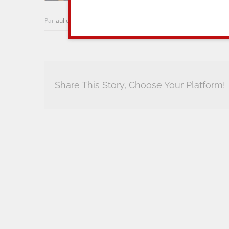
Par
aulieuditvins
|
3 février 2018
|
0 commentaire
Share This Story, Choose Your Platform!