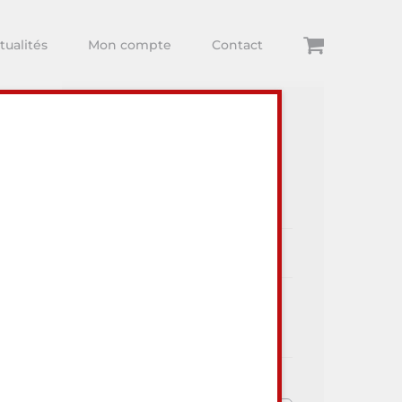
tualités
Mon compte
Contact
Articles récents
ur visiter
Dégustations
Arthur Comte
Toute l’actualité Au Lieu Dit
Vins et du monde Viti-Vini !