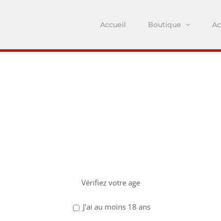
Accueil
Boutique
Ac
z avoir 18 ans po
ce site !
Vérifiez votre age
J'ai au moins 18 ans