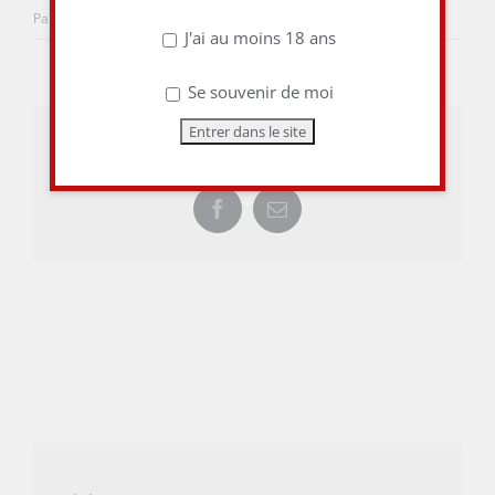
Par
aulieuditvins
|
3 février 2018
|
0 commentaire
J'ai au moins 18 ans
Se souvenir de moi
Share This Story, Choose Your Platform!
Facebook
Email