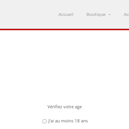
Accueil
Boutique
Ac
z avoir 18 ans po
ce site !
Vérifiez votre age
J'ai au moins 18 ans