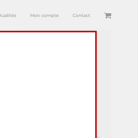
tualités
Mon compte
Contact
Articles récents
ur visiter
Dégustations
Arthur Comte
Toute l’actualité Au Lieu Dit
Vins et du monde Viti-Vini !