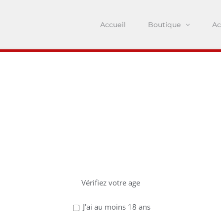
Accueil
Boutique
Ac
z avoir 18 ans po
ce site !
Vérifiez votre age
J'ai au moins 18 ans
Facebook
Email