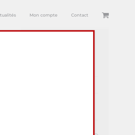
tualités
Mon compte
Contact
Articles récents
ur visiter
Dégustations
Arthur Comte
Toute l’actualité Au Lieu Dit
Vins et du monde Viti-Vini !