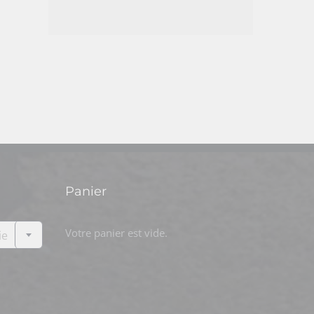
Panier

Votre panier est vide.
ie