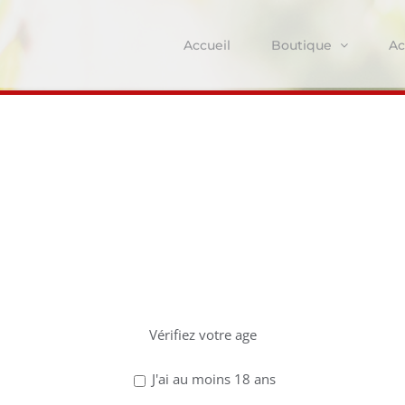
Accueil
Boutique
Ac
NewsLetter
z avoir 18 ans po
ce site !
Vérifiez votre age
J'ai au moins 18 ans