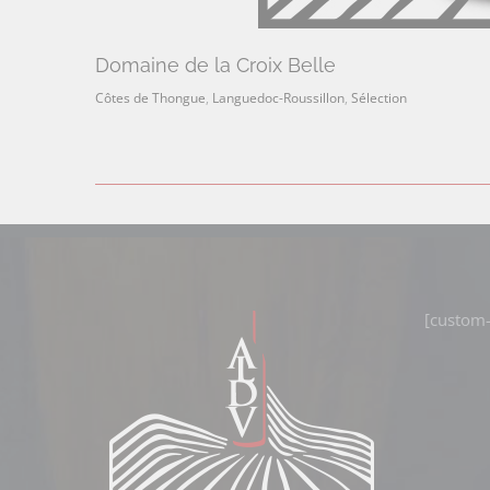
Domaine de la Croix Belle
Côtes de Thongue
,
Languedoc-Roussillon
,
Sélection
[custom-