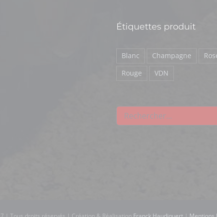
Étiquettes produit
Blanc
Champagne
Ros
Rouge
VDN
7 | Tous droits réservés | Création & Réalisation
Franck Haudiquert
|
Mentions 