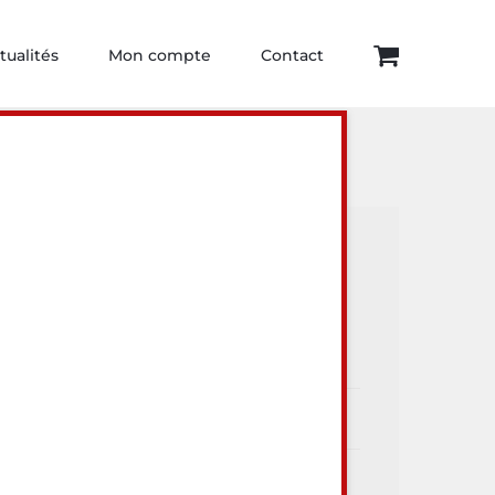
tualités
Mon compte
Contact
ur visiter
Articles récents
Dégustations
Arthur Comte
Toute l’actualité Au Lieu Dit