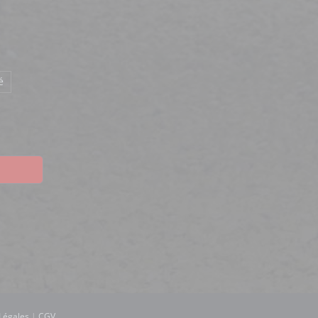
é
Légales
|
CGV