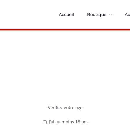
Accueil
Boutique
Ac
z avoir 18 ans po
ce site !
Lire la suite
Vérifiez votre age
-iirresistible
J'ai au moins 18 ans