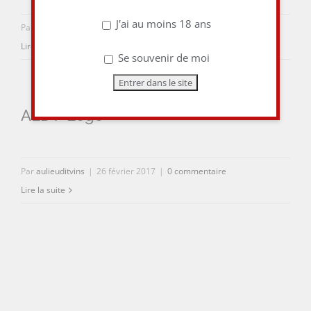
J'ai au moins 18 ans
Par
aulieuditvins
|
26 février 2017
|
0 commentaire
Lire la suite
Se souvenir de moi
ALDV-Logo
Par
aulieuditvins
|
26 février 2017
|
0 commentaire
Lire la suite