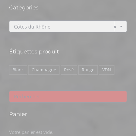
Categories

Côtes du Rhône
×
Étiquettes produit
Blanc
Champagne
Rosé
Rouge
VDN
Panier
Votre panier est vide.