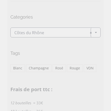
min
max
Categories

Côtes du Rhône
×
Tags
Blanc
Champagne
Rosé
Rouge
VDN
Frais de port ttc :
12 bouteille
s = 33€