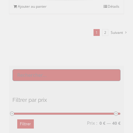
Ajouter au panier
Détails
1
2
Suivant
Filtrer par prix
Prix :
—
0 €
40 €
Filtrer
Prix
Prix