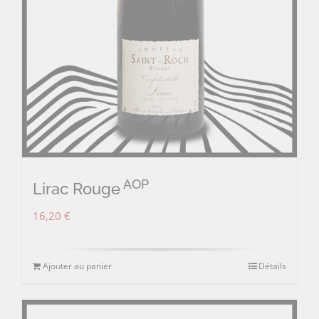
AOP
Lirac Rouge
16,20
€
Ajouter au panier
Détails