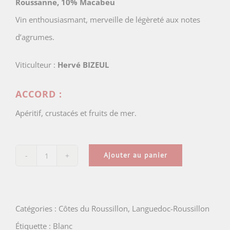
Roussanne, 10% Macabeu
Vin enthousiasmant, merveille de légèreté aux notes
d’agrumes.
Viticulteur :
Hervé BIZEUL
ACCORD :
Apéritif, crustacés et fruits de mer.
Ajouter au panier
quantité
de
Le
Catégories :
Côtes du Roussillon
,
Languedoc-Roussillon
Clos
Étiquette :
Blanc