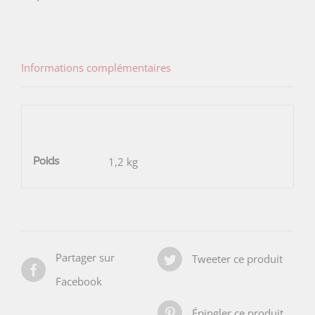
des
Fées
Informations complémentaires
Poids
1,2 kg
Partager sur
Tweeter ce produit
Facebook
Épingler ce produit