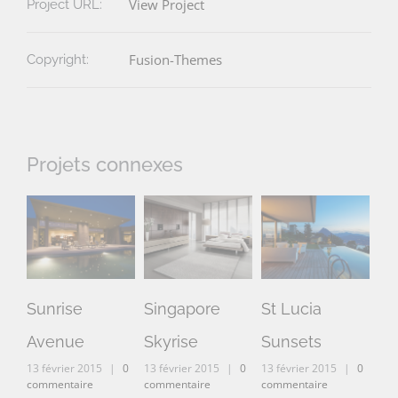
View Project
Project URL:
Fusion-Themes
Copyright:
Projets connexes
Sunrise
Singapore
St Lucia
Da
Avenue
Skyrise
Sunsets
Mo
13 février 2015
|
0
13 février 2015
|
0
13 février 2015
|
0
13 
commentaire
commentaire
commentaire
com