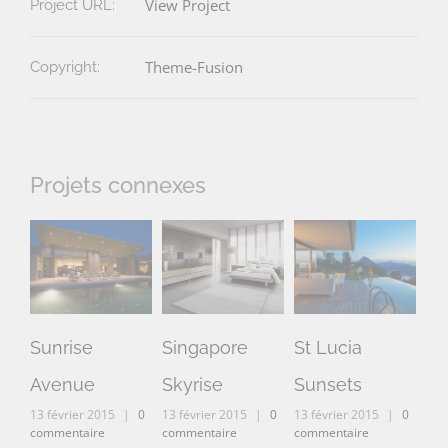
View Project
Project URL:
Theme-Fusion
Copyright:
Projets connexes
Sunrise
Singapore
St Lucia
We
13 
Avenue
Skyrise
Sunsets
com
13 février 2015
|
0
13 février 2015
|
0
13 février 2015
|
0
commentaire
commentaire
commentaire