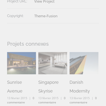
View Project
Project URL:
Theme-Fusion
Copyright:
Projets connexes
Sunrise
Singapore
Danish
We
13 
Avenue
Skyrise
Modernity
com
13 février 2015
|
0
13 février 2015
|
0
13 février 2015
|
0
commentaire
commentaire
commentaire