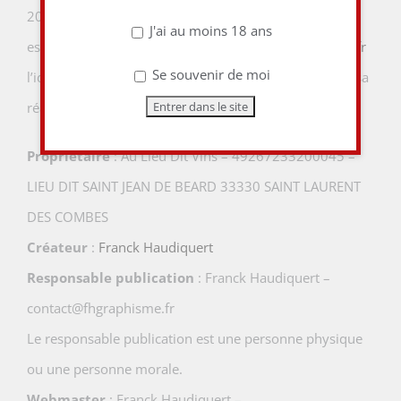
2004 pour la confiance dans l’économie numérique, il
J'ai au moins 18 ans
est précisé aux utilisateurs du site
www.aulieuditvins.fr
Se souvenir de moi
l’identité des différents intervenants dans le cadre de sa
réalisation et de son suivi :
Propriétaire
: Au Lieu Dit Vins – 49267233200045 –
LIEU DIT SAINT JEAN DE BEARD 33330 SAINT LAURENT
DES COMBES
Créateur
:
Franck Haudiquert
Responsable publication
: Franck Haudiquert –
contact@fhgraphisme.fr
Le responsable publication est une personne physique
ou une personne morale.
Webmaster
: Franck Haudiquert –