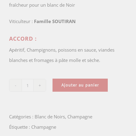
fraîcheur pour un blanc de Noir
Viticulteur :
Famille SOUTIRAN
ACCORD :
Apéritif, Champignons, poissons en sauce, viandes
blanches et fromages à pâte molle et sèche.
Ajouter au panier
quantité
de
Cuvée
Catégories :
Blanc de Noirs
,
Champagne
Perle
Étiquette :
Champagne
Noire