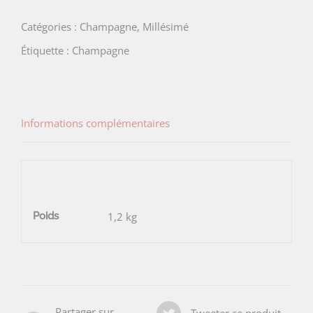
Cuvée
Catégories :
Champagne
,
Millésimé
collection
Étiquette :
Champagne
privée
Informations complémentaires
Poids
1,2 kg
Partager sur