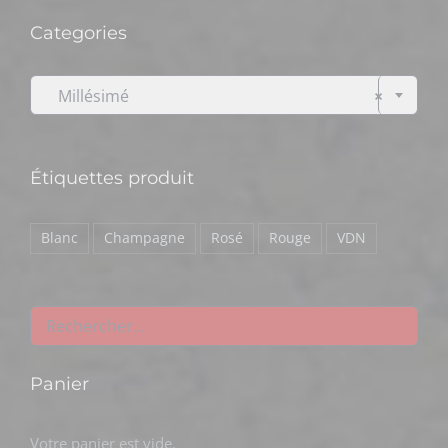
Categories

Millésimé
×
Étiquettes produit
Blanc
Champagne
Rosé
Rouge
VDN
Panier
Votre panier est vide.