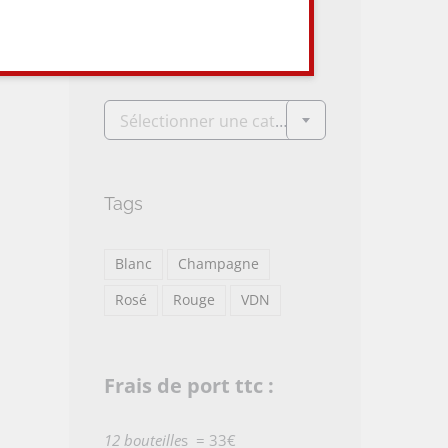
Categories

Sélectionner une catégorie
Tags
Blanc
Champagne
Rosé
Rouge
VDN
Frais de port ttc :
12 bouteille
s = 33€