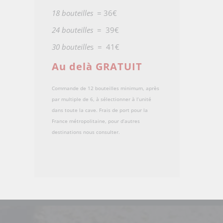
18 bouteilles
= 36€
24 bouteilles
= 39€
30 bouteille
s = 41€
Au delà GRATUIT
Commande de 12 bouteilles minimum, après
par multiple de 6, à sélectionner à l’unité
dans toute la cave. Frais de port pour la
France métropolitaine, pour d’autres
destinations nous consulter.