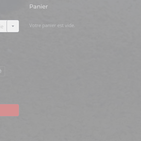
Panier

Votre panier est vide.
ie
é