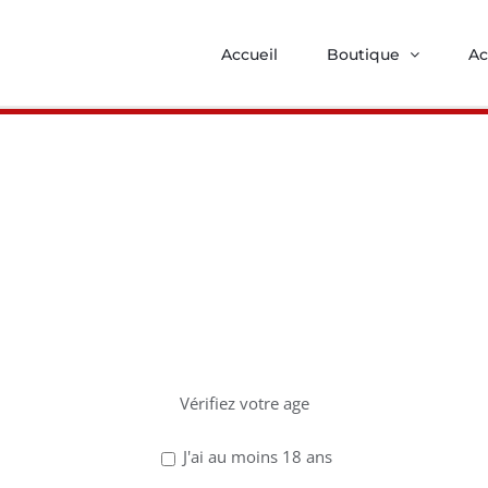
Accueil
Boutique
Ac
z avoir 18 ans po
uits
ce site !
Vérifiez votre age
J'ai au moins 18 ans