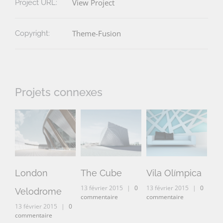
View Project
Project URL:
Theme-Fusion
Copyright:
Projets connexes
London
The Cube
Vila Olímpica
Ne
13 février 2015
|
0
13 février 2015
|
0
Velodrome
Ma
commentaire
commentaire
13 février 2015
|
0
13 
commentaire
com